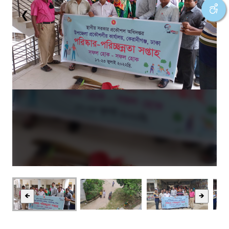
❮
❯
🡸
🡺