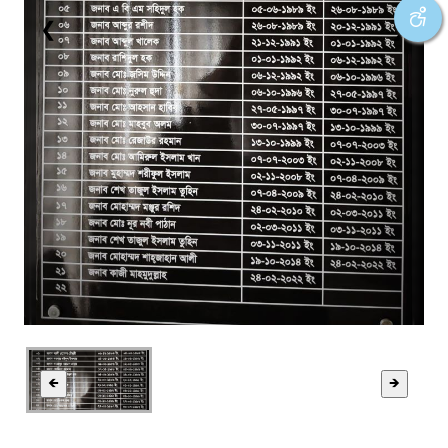
❮
❯
🡸
🡺