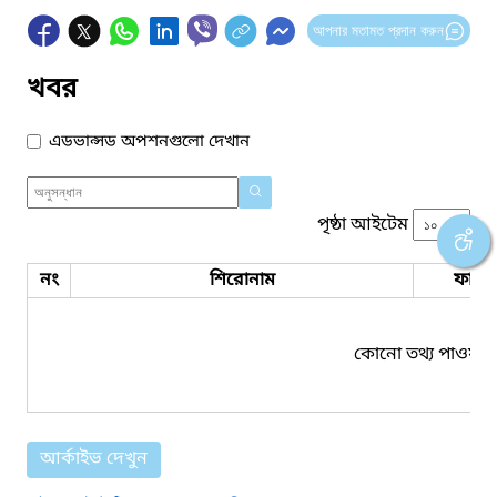
আপনার মতামত প্রদান করুন
খবর
এডভান্সড অপশনগুলো দেখান
পৃষ্ঠা আইটেম
নং
শিরোনাম
ফাইল
কোনো তথ্য পাওয়া য
আর্কাইভ দেখুন