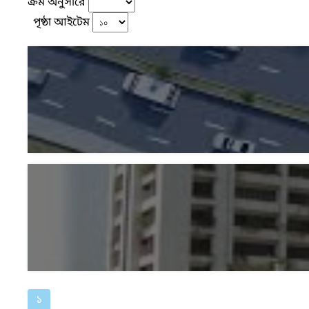
ক্রম অনুসারে
পৃষ্ঠা আইটেম
১